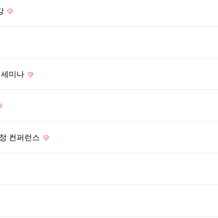
강
회 세미나
가정 컨퍼런스