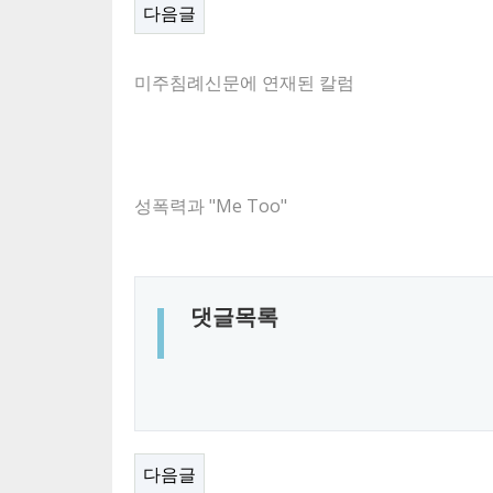
다음글
​미주침례신문에 연재된 칼럼
성폭력과 "Me Too"
댓글목록
다음글