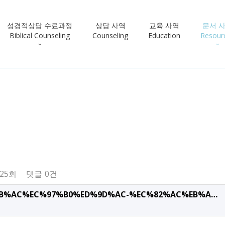
성경적상담 수료과정
상담 사역
교육 사역
문서 
Biblical Counseling
Counseling
Education
Resour
025회
댓글
0건
EC%8B%AC%EC%97%B0%ED%9D%AC-%EC%82%AC%EB%A…