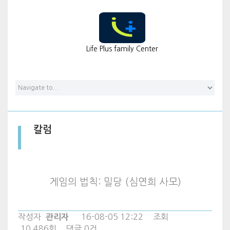
칼럼
Life Plus family Center
칼럼
게임의 법칙: 밀당 (심연희 사모)
작성자
16-08-05 12:22
조회
관리자
10,486회
댓글
0건